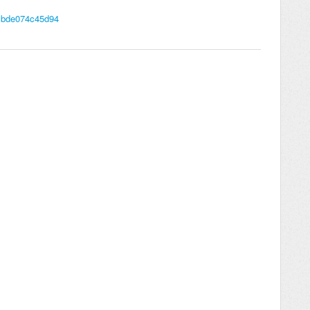
cbde074c45d94