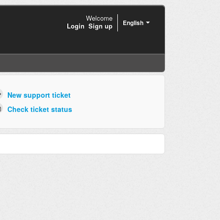
Welcome
English
Login
Sign up
New support ticket
Check ticket status