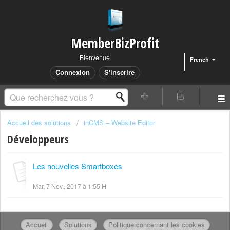
MemberBizProfit
Bienvenue
French
Connexion
S'inscrire
Accueil des solutions
inCMS – Website Editor
Développeurs
Les nouvelles Smartboxes
Mar, 7 Nov., 2017 à 1:55 H
Accueil
Solutions
Politique concernant les cookies