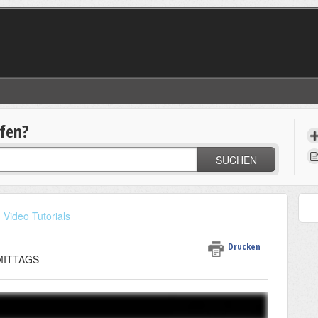
lfen?
SUCHEN
Video Tutorials
Drucken
HMITTAGS