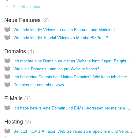
Alle 40 ansehen
Neue Features
2
Wo finde ich die Videos zu neuen Features und Modulen?
Wo finde ich die Tutorial Videos zu MemberBizProfit?
Domains
4
Ich möchte eine Domain zu meiner Website hinzufügen. Es gibt vier Möglichkeiten. Welche soll ich wählen?
Wie viele Domains kann ich pro Website haben?
Ich habe eine Domain bei "United Domains". Wie kann ich diese mit externen Nameservern zu meiner inCMS Seite hinzufügen?
Domains mit oder ohne www
E-Mails
1
Ich habe bereits eine Domain und E-Mail-Adressen bei meinem Hoster. Kann ich den E-Mail-Service von meinem Hoster weiter nutzen?
Hosting
3
Benutzt inCMS Amazon Web Services zum Speichern und Verbreiten der Webseiten? Kann meine Website hohem Traffic standhalten, ohne zu crashen?