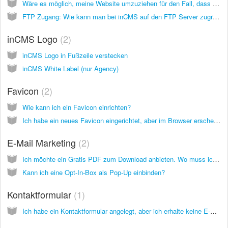
Wäre es möglich, meine Website umzuziehen für den Fall, dass es SwissMadeMarketing eines Tages nicht mehr geben sollte?
FTP Zugang: Wie kann man bei inCMS auf den FTP Server zugreifen um Dateien hochzuladen, auf die man dann aus dem Inter zugreifen kann?
inCMS Logo
2
inCMS Logo in Fußzeile verstecken
inCMS White Label (nur Agency)
Favicon
2
Wie kann ich ein Favicon einrichten?
Ich habe ein neues Favicon eingerichtet, aber im Browser erscheint immer noch das alte. Warum?
E-Mail Marketing
2
Ich möchte ein Gratis PDF zum Download anbieten. Wo muss ich die Datei hochladen und wie kann ich darauf verlinken?
Kann ich eine Opt-In-Box als Pop-Up einbinden?
Kontaktformular
1
Ich habe ein Kontaktformular angelegt, aber ich erhalte keine E-Mails