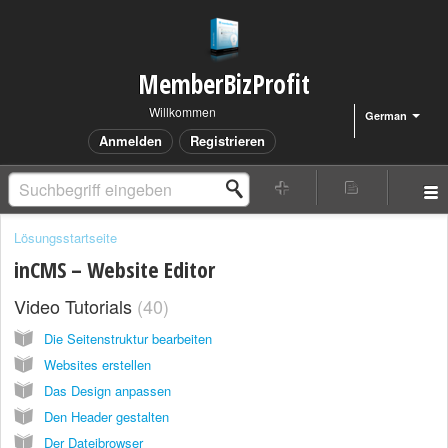
MemberBizProfit
Willkommen
German
Anmelden
Registrieren
Lösungsstartseite
inCMS – Website Editor
Video Tutorials
40
Die Seitenstruktur bearbeiten
Websites erstellen
Das Design anpassen
Den Header gestalten
Der Dateibrowser