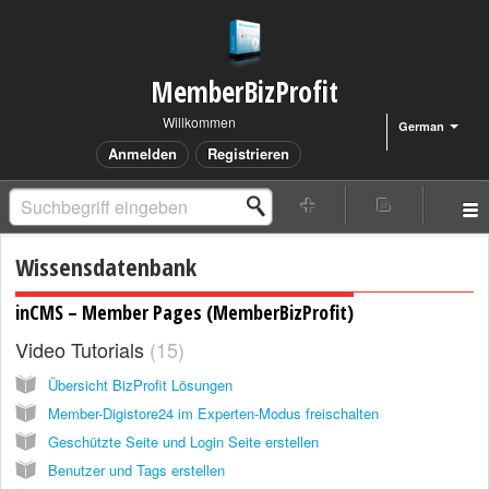
MemberBizProfit
Willkommen
German
Anmelden
Registrieren
Wissensdatenbank
inCMS – Member Pages (MemberBizProfit)
Video Tutorials
15
Übersicht BizProfit Lösungen
Member-Digistore24 im Experten-Modus freischalten
Geschützte Seite und Login Seite erstellen
Benutzer und Tags erstellen