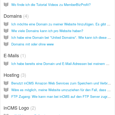
Wo finde ich die Tutorial Videos zu MemberBizProfit?
Domains
4
Ich möchte eine Domain zu meiner Website hinzufügen. Es gibt vier Möglichkeiten. Welche soll ich wählen?
Wie viele Domains kann ich pro Website haben?
Ich habe eine Domain bei "United Domains". Wie kann ich diese mit externen Nameservern zu meiner inCMS Seite hinzufügen?
Domains mit oder ohne www
E-Mails
1
Ich habe bereits eine Domain und E-Mail-Adressen bei meinem Hoster. Kann ich den E-Mail-Service von meinem Hoster weiter nutzen?
Hosting
3
Benutzt inCMS Amazon Web Services zum Speichern und Verbreiten der Webseiten? Kann meine Website hohem Traffic standhalten, ohne zu crashen?
Wäre es möglich, meine Website umzuziehen für den Fall, dass es SwissMadeMarketing eines Tages nicht mehr geben sollte?
FTP Zugang: Wie kann man bei inCMS auf den FTP Server zugreifen um Dateien hochzuladen, auf die man dann aus dem Inter zugreifen kann?
inCMS Logo
2