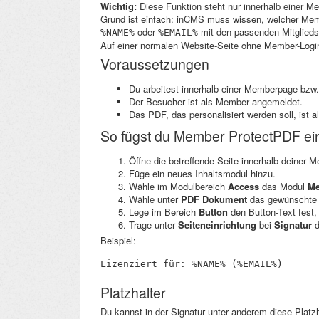
Wichtig:
Diese Funktion steht nur innerhalb einer M
Grund ist einfach: inCMS muss wissen, welcher Memb
oder
mit den passenden Mitglieds
%NAME%
%EMAIL%
Auf einer normalen Website-Seite ohne Member-Login f
Voraussetzungen
Du arbeitest innerhalb einer Memberpage bzw. 
Der Besucher ist als Member angemeldet.
Das PDF, das personalisiert werden soll, ist al
So fügst du Member ProtectPDF ei
Öffne die betreffende Seite innerhalb deiner 
Füge ein neues Inhaltsmodul hinzu.
Wähle im Modulbereich
Access
das Modul
Me
Wähle unter
PDF Dokument
das gewünschte
Lege im Bereich
Button
den Button-Text fest
Trage unter
Seiteneinrichtung
bei
Signatur
d
Beispiel:
Lizenziert für: %NAME% (%EMAIL%)
Platzhalter
Du kannst in der Signatur unter anderem diese Platz