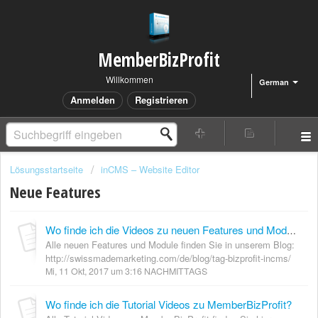
MemberBizProfit
Willkommen
German
Anmelden
Registrieren
Lösungsstartseite
inCMS – Website Editor
Neue Features
Wo finde ich die Videos zu neuen Features und Modulen?
Alle neuen Features und Module finden Sie in unserem Blog:
http://swissmademarketing.com/de/blog/tag-bizprofit-incms/
Mi, 11 Okt, 2017 um 3:16 NACHMITTAGS
Wo finde ich die Tutorial Videos zu MemberBizProfit?