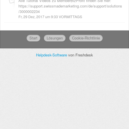
Alle Tutorial Videos zu MemberBizProfit finden Sie hier:
https://support.swissmademarketing.com/de/support/solutions
/3000002234
Fr, 29 Dez, 2017 um 9:33 VORMITTAGS
Start
Lösungen
Cookie-Richtlinie
Helpdesk-Software
von Freshdesk