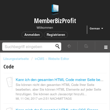
MemberBizProfit
Willkommen
German
Anmelden
Registrieren
Lösungsstartseite
inCMS – Website Editor
Code
Kann ich den gesamten HTML Code meiner Seite bearbeiten?
Sie können nicht den gesamten HTML Code Ihrer Seite
bearbeiten, aber Sie können HTML Elemente auf jeder Seite
hinzufügen. Sie können auch Javascript hinzufü...
Mi, 11 Okt, 2017 um 2:51 NACHMITTAGS