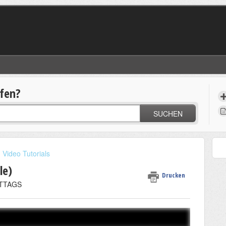
lfen?
SUCHEN
Video Tutorials
le)
Drucken
ITTAGS